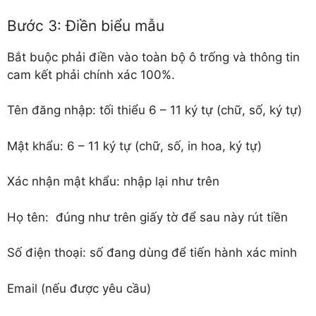
Bước 3: Điền biểu mẫu
Bắt buộc phải điền vào toàn bộ ô trống và thông tin
cam kết phải chính xác 100%.
Tên đăng nhập: tối thiểu 6 – 11 ký tự (chữ, số, ký tự)
Mật khẩu: 6 – 11 ký tự (chữ, số, in hoa, ký tự)
Xác nhận mật khẩu: nhập lại như trên
Họ tên: đúng như trên giấy tờ để sau này rút tiền
Số điện thoại: số đang dùng để tiến hành xác minh
Email (nếu được yêu cầu)