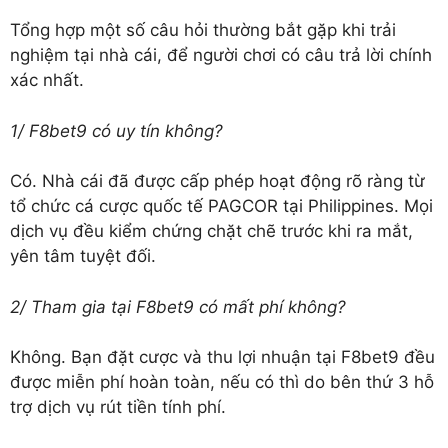
Tổng hợp một số câu hỏi thường bắt gặp khi trải
nghiệm tại nhà cái, để người chơi có câu trả lời chính
xác nhất.
1/ F8bet9 có uy tín không?
Có. Nhà cái đã được cấp phép hoạt động rõ ràng từ
tổ chức cá cược quốc tế PAGCOR tại Philippines. Mọi
dịch vụ đều kiểm chứng chặt chẽ trước khi ra mắt,
yên tâm tuyệt đối.
2/ Tham gia tại F8bet9 có mất phí không?
Không. Bạn đặt cược và thu lợi nhuận tại F8bet9 đều
được miễn phí hoàn toàn, nếu có thì do bên thứ 3 hỗ
trợ dịch vụ rút tiền tính phí.