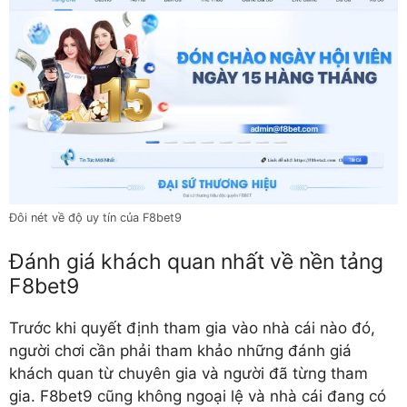
Đôi nét về độ uy tín của F8bet9
Đánh giá khách quan nhất về nền tảng
F8bet9
Trước khi quyết định tham gia vào nhà cái nào đó,
người chơi cần phải tham khảo những đánh giá
khách quan từ chuyên gia và người đã từng tham
gia. F8bet9 cũng không ngoại lệ và nhà cái đang có