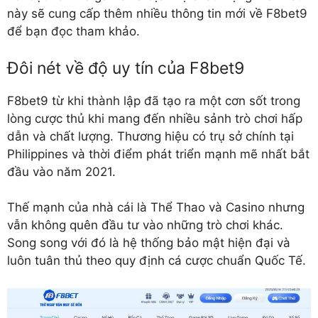
này sẽ cung cấp thêm nhiều thông tin mới về F8bet9
để bạn đọc tham khảo.
Đôi nét về độ uy tín của F8bet9
F8bet9 từ khi thành lập đã tạo ra một cơn sốt trong
lòng cược thủ khi mang đến nhiều sảnh trò chơi hấp
dẫn và chất lượng. Thương hiệu có trụ sở chính tại
Philippines và thời điểm phát triển mạnh mẽ nhất bắt
đầu vào năm 2021.
Thế mạnh của nhà cái là Thể Thao và Casino nhưng
vẫn không quên đầu tư vào những trò chơi khác.
Song song với đó là hệ thống bảo mật hiện đại và
luôn tuân thủ theo quy định cá cược chuẩn Quốc Tế.