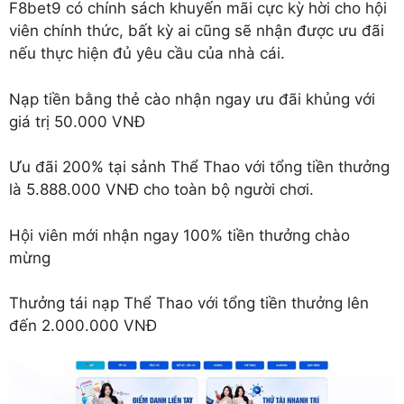
F8bet9 có chính sách khuyến mãi cực kỳ hời cho hội
viên chính thức, bất kỳ ai cũng sẽ nhận được ưu đãi
nếu thực hiện đủ yêu cầu của nhà cái.
Nạp tiền bằng thẻ cào nhận ngay ưu đãi khủng với
giá trị 50.000 VNĐ
Ưu đãi 200% tại sảnh Thể Thao với tổng tiền thưởng
là 5.888.000 VNĐ cho toàn bộ người chơi.
Hội viên mới nhận ngay 100% tiền thưởng chào
mừng
Thưởng tái nạp Thể Thao với tổng tiền thưởng lên
đến 2.000.000 VNĐ